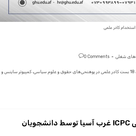
استخدام کادر علمی
های شغلی
0 Comments
پوهنتون غرجستان در راستای سپردن کار به افراد مسلکی به تعداد 18 بست کادر علمی در پوهنحی‌های حقوق و علوم سیاسی، کمپیوتر ساینس و
کسب مقام اول مسابقه برنامه نویسی ICPC غرب آسیا توسط دانشجویان