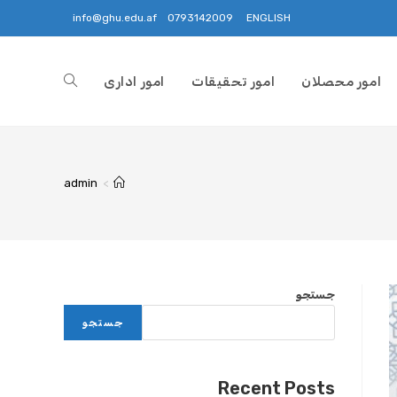
info@ghu.edu.af
0793142009
ENGLISH
امور محصلان
امور تحقیقات
امور اداری
admin
>
جستجو
جستجو
Recent Posts