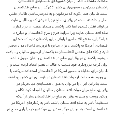
صداقت داشته باشد. از میان کشورهای همسایه‌ی افغانستان،
پاکستان مهم‌ترین و محوری‌ترین کشور تأثیرگذار بر صلح افغانستان
است. طالبان همان‌گونه که در تکوین و به قدرت‌رساندن طالبان نقش
اصلی را داشته است، در برقرای صلح نیز با نفوذی که بر طالبان دارد،
می‌تواند نقش کلیدی ایفا کند. پاکستان چندان عجله‌ای در برقراری
صلح افغانستان ندارد؛ زیرا شرایط هرج و مرج افغانستان و مبارزه با
افراط‌گرایی، منافع اقتصادی فراوانی برای پاکستان دارد. کمک‌های
اقتصادی آمریکا به پاکستان برای مبارزه با تروریزم، قاچاق مواد مخدر،
قاچاق کالاهای معدنی افغانستان به پاکستان از طریق طالبان و… باعث
می‌شود پاکستان در برقراری صلح در افغانستان چندان عجول نباشد.
ایران گرچه در رویکرد خود نسبت به طالبان، تغییر ایجاد کرده است و از
طالبان برای مقابله با حضور آمریکا در افغانستان استفاده می‌کند، با
این وجود به حمایت از دولت افغانستان در بازسازی این کشور پرداخته
است. بنابراین، ایران را می‌توان به عنوان همسایه‌ی میانجی‌گر در
برقراری صلح میان دولت افغانستان و طالبان قلم‌داد کرد. نگاه و
رویکرد روسیه و چین به برقراری صلح در افغانستان بیش از آن‌که
مستقیماً ناظر به صلح افغانستان باشد، ناظر به رفتارهای آمریکا در
افغانستان است. به عبارتی دیگر، نقش این دو کشور در برقراری صلح در