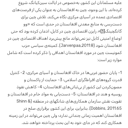
علیه مسلمانان این کشور، به‌خصوص در ایالت سین‌کیانگ، شروع
کرده‌اند. با این وجود، چین به افغانستان به عنوان یکی از فرصت‌های
اقتصادی عمده در آسیای مرکزی نگاه می‌کند. تلاش چین برای
دست‌رسی به منابع معدنی افغانستان در حدی است که «وو
گانگچینگ
[1]
»، رایزن اقتصادی چین در کابل، اذعان کرده بود که حتی
اوضاع امنیتی کابل نیز نمی‌تواند مانع پیش‌برد اهداف اقتصادی چین در
افغانستان شود (Jarvenpaa,2011:8). کمیته‌ی سیاسی حزب
کمونیست چین در مورد افغانستان اهدافی را ذکر کرده است که شامل
موارد زیر است:
1- پایان حضور غربی‌ها در خاک افغانستان و آسیای مرکزی؛ 2- کنترل
قدرت گروه‌های افراط‌گرای اسلامی؛ 3- حمایت از پاکستان و
مصون‌کردن این کشور از بی‌ثباتی‌های افغانستان؛ 4- کاهش نفوذ
روسیه و هند در افغانستان؛ 5- دست‌یابی به مواد خام در افغانستان و
تقویت نقش سازمان همکاری‌های شانگهای در منطقه (Shinn &
Dobbins, 2011:65). بنابراین، برای این کشور، برقراری صلح در
افغانستان اهمیت زمانی چندانی ندارد؛ ولی چین می‌تواند در این زمینه
همکاری کند که در جای خود به این بحث پرداخته خواهد شد.