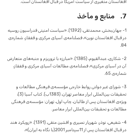
افغانستان متغیری از سیاست آمریکا در قبال افغانستان است.
7. منابع و مآخذ
1- جهان‌بخش، محمدتقی، (1392). «سیاست امنیتی فدراسیون روسیه
در قبال افغانستان نوین»، فصلنامه‌ی آسیای مرکزی و قفقاز، شماره‌ی
84.
2- شکاری، عبدالقیوم، (1385). «مبارزه با تروریزم و جنبه‌های متعارض
آن در آسیای مرکزی»، فصلنامه‌ی مطالعات آسیای مرکزی و قفقاز،
شماره‌ی 65.
3- شورای غیر دولتی روابط خارجی مؤسسه‌ی فرهنگی مطالعات و
تحقیقات بین‌المللی ابرار معاصر تهران، (1383ب). کتاب آسیا (3)،
ویژه‌ی افغانستان پس از طالبان، چاپ اول، تهران: مؤسسه‌ی فرهنگی
مطالعات و تحقبقات بین‌المللی ابرار معاصر.
4- شفیعی، نوذر، شهریار نصیری و افشین متقی، (1391). «رویکرد هند
در قبال افغانستان پس از 11سپتامبر 2001(با نگاه به ایران)»،