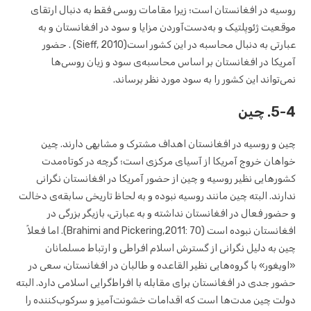
روسیه در افغانستان است؛ زیرا مقامات روسی فقط به دنبال ارتقای
موقعیت ژئوپلتیک و به‌دست‌آوردن مزایا و سود در افغانستان و به
عبارتی به دنبال محاسبه در این کشور است(Sieff, 2010) . حضور
آمریکا در افغانستان بر اساس محاسبه‌ی سود و زیان روسی‌ها
نمی‌تواند این کشور را به سود مورد نظر برساند.
5-4. چین
چین و روسیه در افغانستان اهداف مشترک و مشابهی دارند. چین
خواهان خروج آمریکا از آسیای مرکزی است؛ گرچه در کوتاه‌مدت
کشورهایی نظیر روسیه و چین از حضور آمریکا در افغانستان نگرانی
ندارند. البته چین مانند روسیه نبوده و به لحاظ تاریخی سابقه‌ی دخالت
و حضور فعال در افغانستان نداشته و به عبارتی، بازیگر بزرگی در
افغانستان نبوده است (Brahimi and Pickering,2011: 70). اما فعلاً
چین به دلیل نگرانی از گسترش اسلام افراطی و ارتباط مسلمانان
«اویغور» با گروه‌هایی نظیر القاعده و طالبان در افغانستان، سعی در
حضور جدی در افغانستان برای مقابله با افراط‌گرایی اسلامی دارد. البته
دولت چین مدت‌ها است که اقدامات خشونت‌آمیز و سرکوب‌کننده را