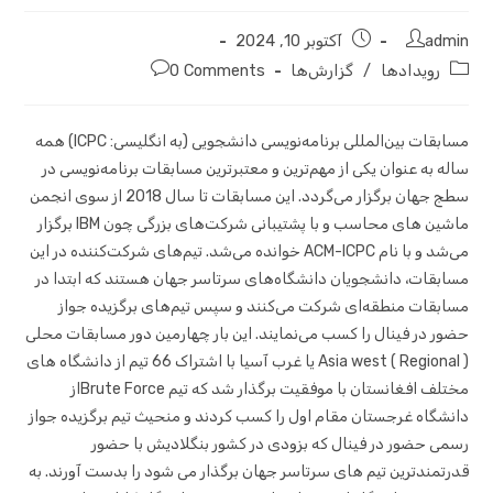
admin
آکتوبر 10, 2024
رویدادها
/
گزارش‌ها
0 Comments
مسابقات بین‌المللی برنامه‌نویسی دانشجویی (به انگلیسی: ICPC) همه
ساله به عنوان یکی از مهم‌ترین و معتبرترین مسابقات برنامه‌نویسی در
سطج جهان برگزار می‌گردد. این مسابقات تا سال 2018 از سوی انجمن
ماشین های محاسب و با پشتیبانی شرکت‌های بزرگی چون IBM برگزار
می‌شد و با نام ACM-ICPC خوانده می‌شد. تیم‌های شرکت‌کننده در این
مسابقات، دانشجویان دانشگاه‌های سرتاسر جهان هستند که ابتدا در
مسابقات منطقه‌ای شرکت می‌کنند و سپس تیم‌های برگزیده جواز
حضور در فینال را کسب می‌نمایند. این بار چهارمین دور مسابقات محلی
( Regional ) Asia west یا غرب آسیا با اشتراک 66 تیم از دانشگاه های
مختلف افغانستان با موفقیت برگذار شد که تیم Brute Forceاز
دانشگاه غرجستان مقام اول را کسب کردند و منحیث تیم برگزیده جواز
رسمی حضور در فینال که بزودی در کشور بنگلادیش با حضور
قدرتمندترین تیم های سرتاسر جهان برگذار می شود را بدست آورند. به