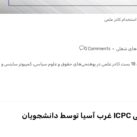
استخدام کادر علمی
های شغلی
0 Comments
پوهنتون غرجستان در راستای سپردن کار به افراد مسلکی به تعداد 18 بست کادر علمی در پوهنحی‌های حقوق و علوم سیاسی، کمپیوتر ساینس و
کسب مقام اول مسابقه برنامه نویسی ICPC غرب آسیا توسط دانشجویان