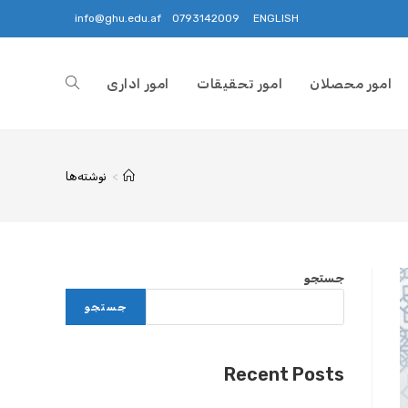
info@ghu.edu.af
0793142009
ENGLISH
امور محصلان
امور تحقیقات
امور اداری
>
نوشته‌ها
جستجو
جستجو
Recent Posts